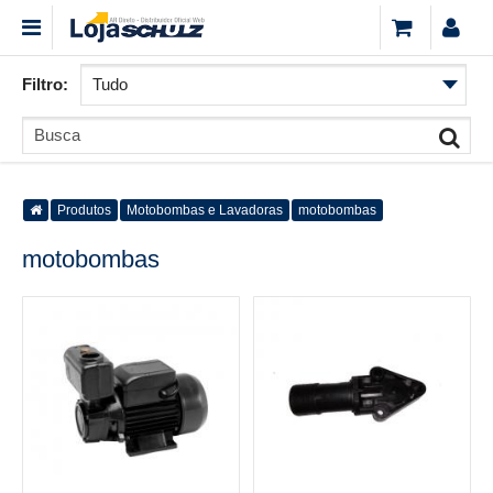
Filtro:
Produtos
Motobombas e Lavadoras
motobombas
motobombas