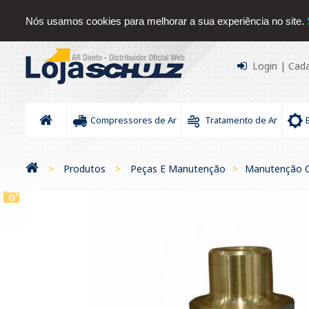
Sobre nós
Serviços
Contato
Blog
Downloads Sc
Nós usamos cookies para melhorar a sua experiência no site.
Login
|
Cada
Compressores de Ar
Tratamento de Ar
>
Produtos
>
Peças E Manutenção
>
Manutenção C