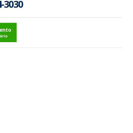
4-3030
mento
ário