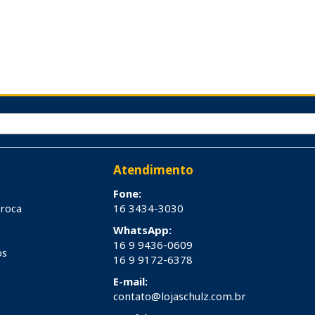
Atendimento
Fone:
troca
16 3434-3030
WhatsApp:
16 9 9436-0609
os
16 9 9172-6378
E-mail:
contato@lojaschulz.com.br