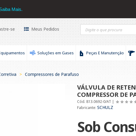
hulz
16 3434-3030
Saiba Mais.
stre-se
Meus Pedidos
Equipamentos
Soluções em Gases
Peças E Manutenção
orretiva
>
Compressores de Parafuso
VÁLVULA DE RETE
COMPRESSOR DE PAR
Cód. 813.0692-0/AT |
SCHULZ
Fabricante:
Sob Cons