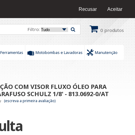
16 9 9436-0609
/
16 9 9172-6378
Fale Conosco
Recusar
Aceitar
Filtro:
0
produtos
Ferramentas
Motobombas e Lavadoras
Manutenção
NÇÃO COM VISOR FLUXO ÓLEO PARA
AFUSO SCHULZ 1/8' - 813.0692-0/AT
(escreva a primeira avaliação)
ulta