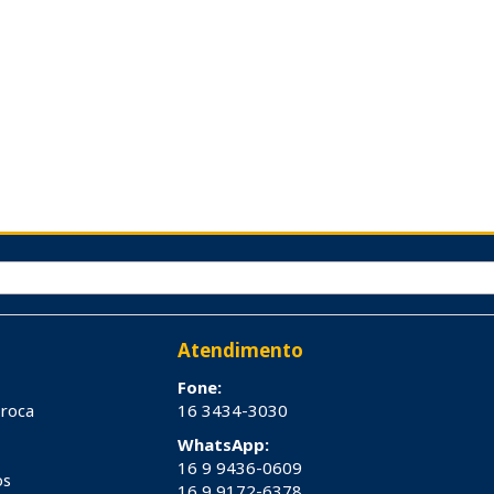
Atendimento
Fone:
troca
16 3434-3030
WhatsApp:
16 9 9436-0609
os
16 9 9172-6378