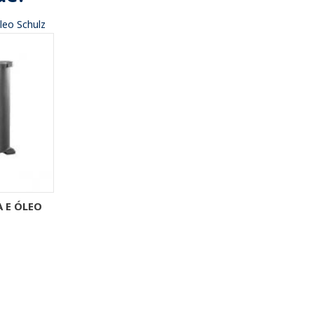
leo Schulz
ÇÕES
 E ÓLEO