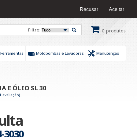
16 9 9436-0609
/
16 9 9172-6378
Fale Conosco
Recusar
Aceitar
Filtro:
0
produtos
Ferramentas
Motobombas e Lavadoras
Manutenção
A E ÓLEO SL 30
1 avaliação)
ulta
4-3030