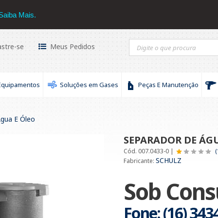
hulz
16 3434-3030
Saiba Mais.
stre-se
Meus Pedidos
Equipamentos
Soluções em Gases
Peças E Manutenção
Água E Óleo
SEPARADOR DE ÁGU
Cód. 007.0433-0 |
(
SCHULZ
Fabricante:
Sob Cons
Fone: (16) 343