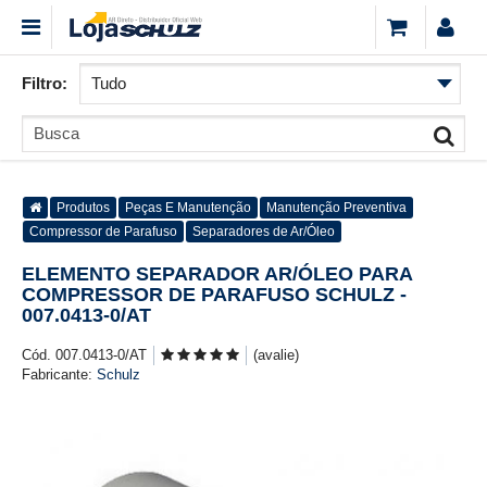
Filtro:
Produtos
Peças E Manutenção
Manutenção Preventiva
Compressor de Parafuso
Separadores de Ar/Óleo
ELEMENTO SEPARADOR AR/ÓLEO PARA
COMPRESSOR DE PARAFUSO SCHULZ -
007.0413-0/AT
Cód. 007.0413-0/AT
(avalie)
Fabricante:
Schulz