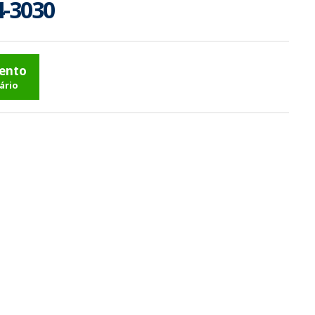
4-3030
mento
ário