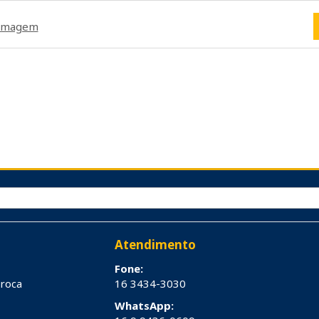
a imagem
Atendimento
Fone:
troca
16 3434-3030
WhatsApp: