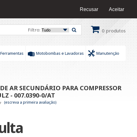
16 9 9436-0609
/
16 9 9172-6378
Fale Conosco
Recusar
Aceitar
Filtro:
0
produtos
Ferramentas
Motobombas e Lavadoras
Manutenção
 DE AR SECUNDÁRIO PARA COMPRESSOR
Z - 007.0390-0/AT
(escreva a primeira avaliação)
ulta