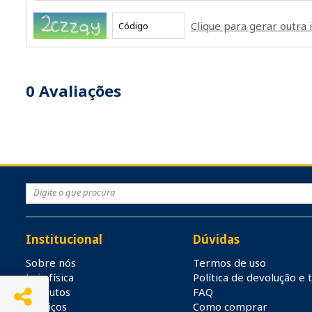
Clique para gerar outr
0
Avaliações
Institucional
Dúvidas
Sobre nós
Termos de uso
Loja física
Política de devolução e 
Produtos
FAQ
Serviços
Como comprar