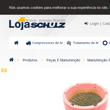
Sobre nós
Serviços
Contato
Blog
Downloads Sc
Nós usamos cookies para melhorar a sua experiência no site.
Login
|
Cada
Compressores de Ar
Tratamento de Ar
>
Produtos
>
Peças E Manutenção
>
Manutenção P