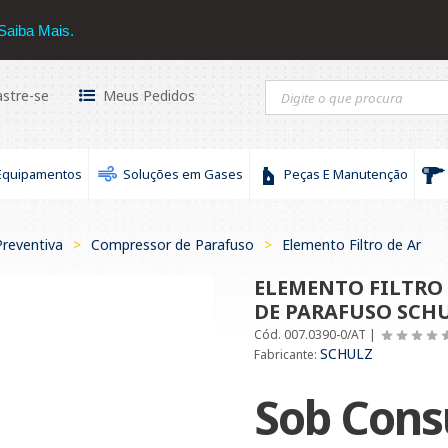
hulz
16 3434-3030
Saiba Mais.
stre-se
Meus Pedidos
Equipamentos
Soluções em Gases
Peças E Manutenção
reventiva
>
Compressor de Parafuso
>
Elemento Filtro de Ar
ELEMENTO FILTRO
DE PARAFUSO SCHUL
Cód. 007.0390-0/AT |
SCHULZ
Fabricante:
Sob Cons