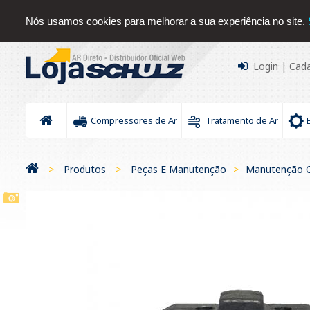
Sobre nós
Serviços
Contato
Blog
Downloads Sc
Nós usamos cookies para melhorar a sua experiência no site.
Login
|
Cada
Compressores de Ar
Tratamento de Ar
>
Produtos
>
Peças E Manutenção
>
Manutenção C