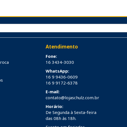
Atendimento
Fone:
troca
16 3434-3030
WhatsApp:
16 9 9436-0609
os
16 9 9172-6378
E-mail:
contato@lojaschulz.com.br
Horário:
De Segunda à Sexta-feira
das 08h às 18h.