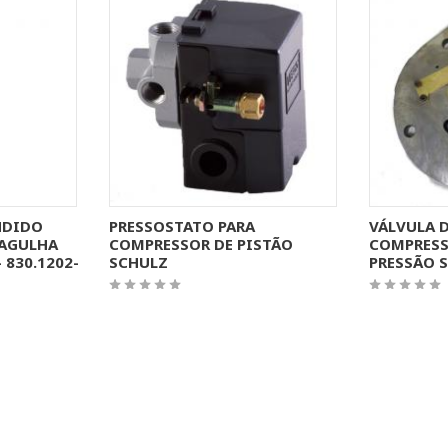
ÇÕES
MAIS INFORMAÇÕES
MAI
NDIDO
PRESSOSTATO PARA
VÁLVULA 
AGULHA
COMPRESSOR DE PISTÃO
COMPRESS
830.1202-
SCHULZ
PRESSÃO S