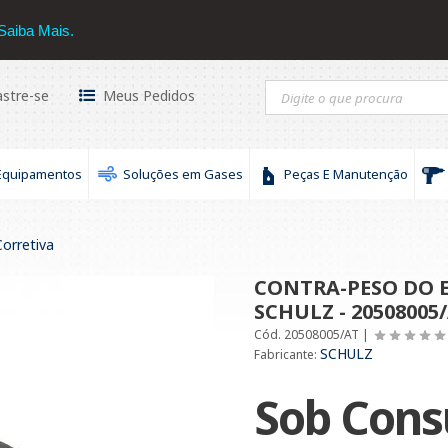
hulz
16 3434-3030
Saiba Mais.
stre-se
Meus Pedidos
Equipamentos
Soluções em Gases
Peças E Manutenção
orretiva
CONTRA-PESO DO E
SCHULZ - 20508005
Cód. 20508005/AT |
SCHULZ
Fabricante:
Sob Cons