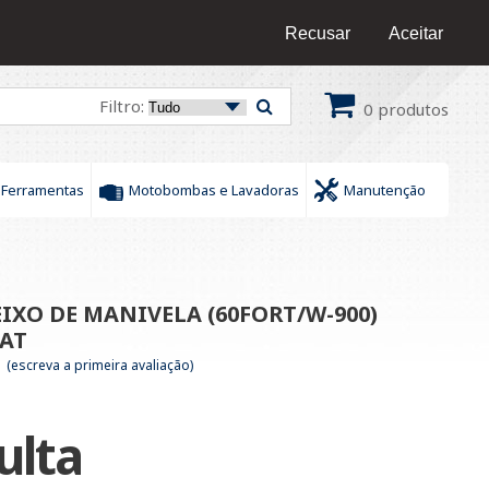
16 9 9436-0609
/
16 9 9172-6378
Fale Conosco
Recusar
Aceitar
Filtro:
0
produtos
Ferramentas
Motobombas e Lavadoras
Manutenção
IXO DE MANIVELA (60FORT/W-900)
/AT
(escreva a primeira avaliação)
ulta