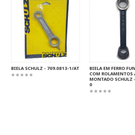
MAIS INFORMAÇÕES
MAIS INFORMA
BIELA SCHULZ - 709.0813-1/AT
BIELA EM FERRO FU
COM ROLAMENTOS 
MONTADO SCHULZ - 
0