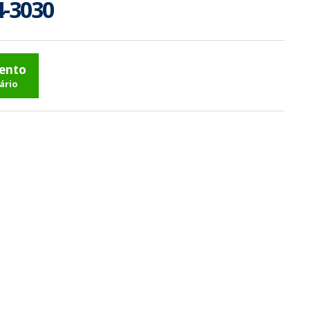
4-3030
mento
ário