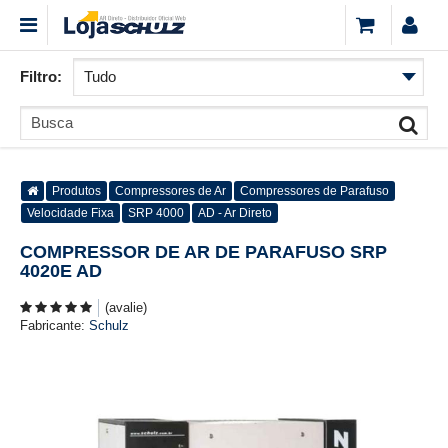
Filtro:
Produtos
Compressores de Ar
Compressores de Parafuso
Velocidade Fixa
SRP 4000
AD - Ar Direto
COMPRESSOR DE AR DE PARAFUSO SRP
4020E AD
(avalie)
Fabricante:
Schulz