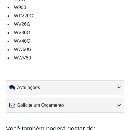
W900
WTV20G
WV26G
WV30G
WV40G
WW60G
WWV80
Avaliações
Solicite um Orçamento
Você também poderá gostar de: