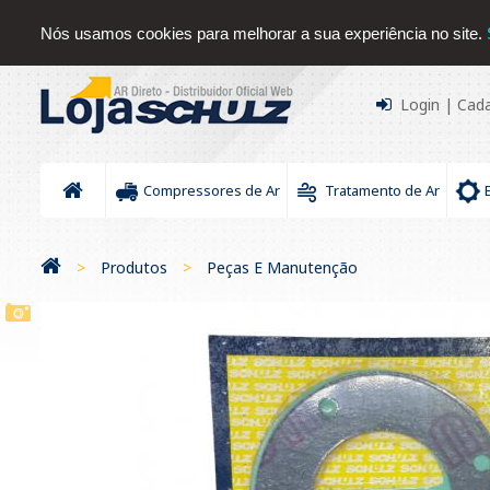
Sobre nós
Serviços
Contato
Blog
Downloads Sc
Nós usamos cookies para melhorar a sua experiência no site.
Login
|
Cada
Compressores de Ar
Tratamento de Ar
>
Produtos
>
Peças E Manutenção