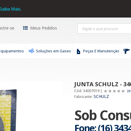
hulz
16 3434-3030
Saiba Mais.
stre-se
Meus Pedidos
Equipamentos
Soluções em Gases
Peças E Manutenção
JUNTA SCHULZ - 340
Cód. 34007019 |
(e
SCHULZ
Fabricante:
Sob Cons
Fone: (16) 343