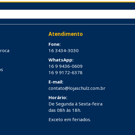
Atendimento
Fone:
troca
16 3434-3030
WhatsApp:
16 9 9436-0609
os
16 9 9172-6378
E-mail:
contato@lojaschulz.com.br
Horário:
De Segunda à Sexta-feira
das 08h às 18h.
Exceto em feriados.