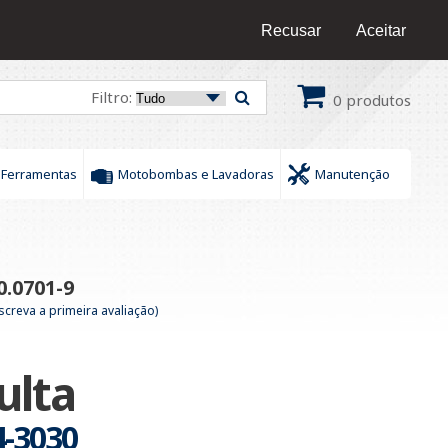
16 9 9436-0609
/
16 9 9172-6378
Fale Conosco
Recusar
Aceitar
Filtro:
0
produtos
Ferramentas
Motobombas e Lavadoras
Manutenção
.0701-9
screva a primeira avaliação)
ulta
4-3030