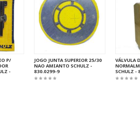
ÇÕES
MAIS INFORMAÇÕES
MAI
O P/
JOGO JUNTA SUPERIOR 25/30
VÁLVULA D
DOR
NAO AMIANTO SCHULZ -
NORMALME
LZ -
830.0299-9
SCHULZ - 