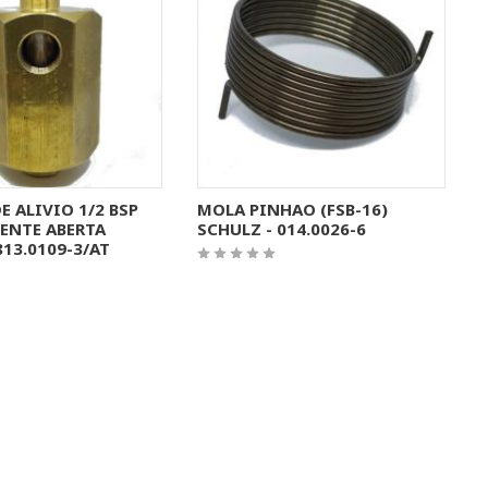
S INFORMAÇÕES
MAIS INFORMAÇÕES
E ALIVIO 1/2 BSP
MOLA PINHAO (FSB-16)
NTE ABERTA
SCHULZ - 014.0026-6
813.0109-3/AT