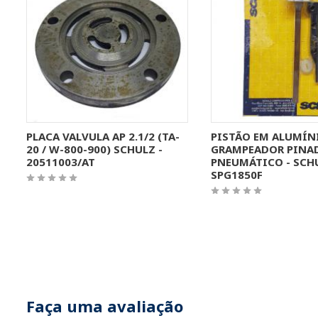
MAIS INFORMAÇÕES
MAIS INFORMA
PLACA VALVULA AP 2.1/2 (TA-
PISTÃO EM ALUMÍNI
20 / W-800-900) SCHULZ -
GRAMPEADOR PINA
20511003/AT
PNEUMÁTICO - SCHU
SPG1850F
Faça uma avaliação