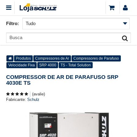
Filtro:
Produtos
Compressores de Ar
Compressores de Parafuso
Velocidade Fixa
SRP 4000
TS - Total Solution
COMPRESSOR DE AR DE PARAFUSO SRP
4030E TS
(avalie)
Fabricante:
Schulz